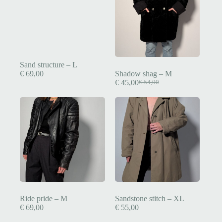
Sand structure – L
€
69,00
Shadow shag – M
€
45,00
€
54,00
Ride pride – M
Sandstone stitch – XL
€
69,00
€
55,00