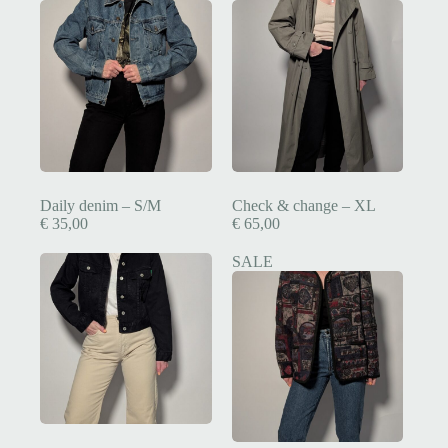
Daily denim – S/M
Check & change – XL
€
35,00
€
65,00
SALE