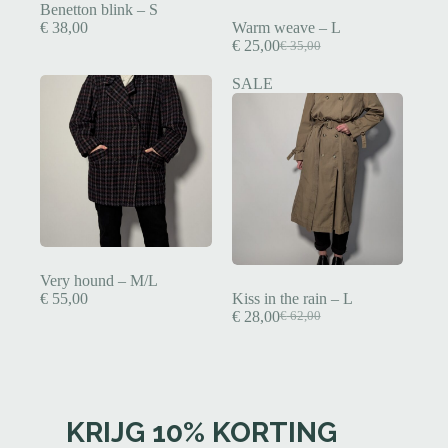
Benetton blink – S
€
38,00
Warm weave – L
€
25,00
€
35,00
SALE
Very hound – M/L
€
55,00
Kiss in the rain – L
€
28,00
€
62,00
KRIJG 10% KORTING