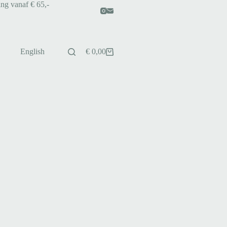
ing vanaf € 65,-
English
€
0,00