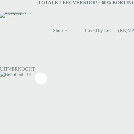
TOTALE LEEGVERKOOP = 6
0% KORTING
Shop
Loved by Lot
(RE)M
UITVERKOCHT