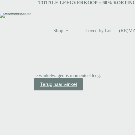
TOTALE LEEGVERKOOP = 6
0% KORTING
Shop
Loved by Lot
(RE)M
Je winkelwagen is momenteel leeg.
Terug naar winkel