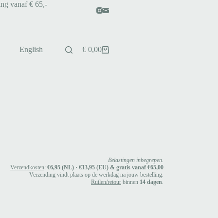
ing vanaf € 65,-
English
€
0,00
Belastingen inbegrepen.
Verzendkosten
:
€6,95 (NL) · €13,95 (EU) & gratis vanaf €65,00
Verzending vindt plaats op de werkdag na jouw bestelling.
Ruilen/retour
binnen
14 dagen
.