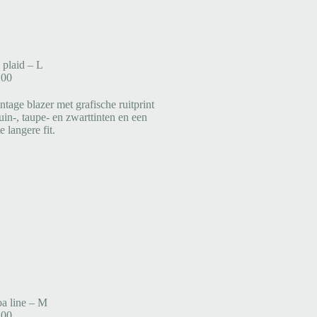
 plaid – L
,00
a line – M
,00