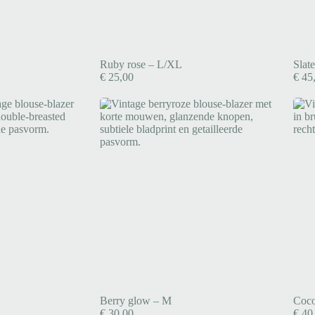
Ruby rose – L/XL
Slate
€
25,00
€
45
Berry glow – M
Coco
€
30,00
€
40