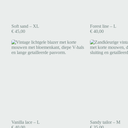
Soft sand – XL
Forest line – L
€
45,00
€
40,00
Vanilla lace – L
Sandy tailor – M
€
40,00
€
35,00