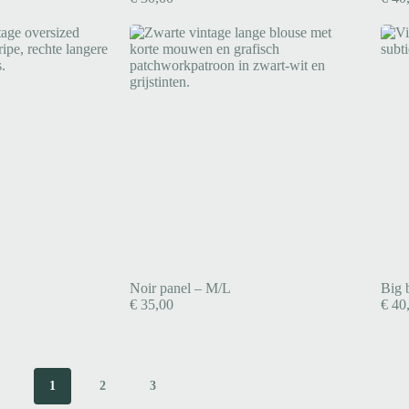
Noir panel – M/L
Big 
€
35,00
€
40
1
2
3