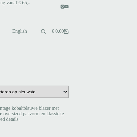
ing vanaf € 65,-
English
€
0,00