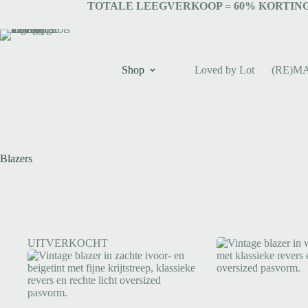
TOTALE LEEGVERKOOP = 6
0% KORTING
Shop
Loved by Lot
(RE)M
Blazers
UITVERKOCHT