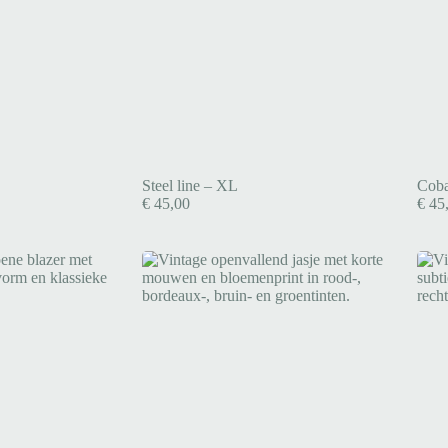
Steel line – XL
Coba
€
45,00
€
45