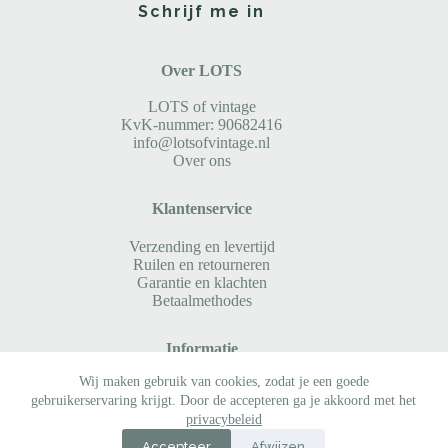
Schrijf me in
Over LOTS
LOTS of vintage
KvK-nummer: 90682416
info@lotsofvintage.nl
Over ons
Klantenservice
Verzending en levertijd
Ruilen en retourneren
Garantie en klachten
Betaalmethodes
Informatie
Wij maken gebruik van cookies, zodat je een goede
Algemene voorwaarden
gebruikerservaring krijgt. Door de accepteren ga je akkoord met het
Privacy policy
privacybeleid
Volg ons op Instagram @lots.of.vintage
Accepteer
Afwijzen