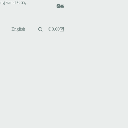
ing vanaf € 65,-
English
€
0,00