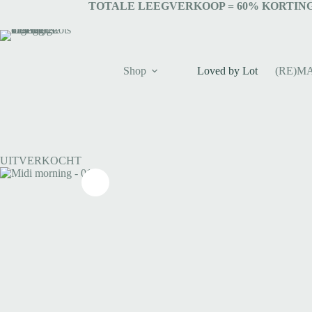
TOTALE LEEGVERKOOP = 6
0% KORTING
Shop
Loved by Lot
(RE)M
UITVERKOCHT