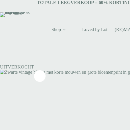
TOTALE LEEGVERKOOP = 6
0% KORTING
Shop
Loved by Lot
(RE)M
UITVERKOCHT