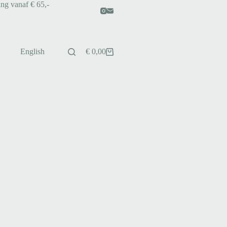
ing vanaf € 65,-
English
€
0,00