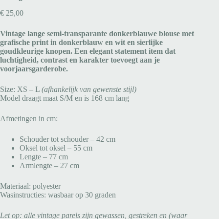
€
25,00
Vintage lange semi-transparante donkerblauwe blouse met
grafische print in donkerblauw en wit en sierlijke
goudkleurige knopen. Een elegant statement item dat
luchtigheid, contrast en karakter toevoegt aan je
voorjaarsgarderobe.
Size: XS – L
(afhankelijk van gewenste stijl)
Model draagt maat S/M en is 168 cm lang
Afmetingen in cm:
Schouder tot schouder – 42 cm
Oksel tot oksel – 55 cm
Lengte – 77 cm
Armlengte – 27 cm
Materiaal: polyester
Wasinstructies: wasbaar op 30 graden
Let op: alle vintage parels zijn gewassen, gestreken en (waar