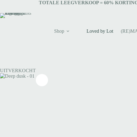
TOTALE LEEGVERKOOP = 6
0% KORTING
Shop
Loved by Lot
(RE)M
UITVERKOCHT