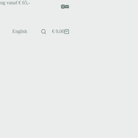
ing vanaf € 65,-
English
€
0,00