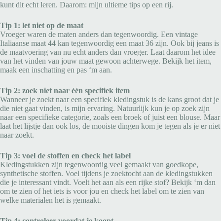
kunt dit echt leren. Daarom: mijn ultieme tips op een rij.
Tip 1: let niet op de maat
Vroeger waren de maten anders dan tegenwoordig. Een vintage
Italiaanse maat 44 kan tegenwoordig een maat 36 zijn. Ook bij jeans is
de maatvoering van nu echt anders dan vroeger. Laat daarom het idee
van het vinden van jouw maat gewoon achterwege. Bekijk het item,
maak een inschatting en pas ‘m aan.
Tip 2: zoek niet naar één specifiek item
Wanneer je zoekt naar een specifiek kledingstuk is de kans groot dat je
die niet gaat vinden, is mijn ervaring. Natuurlijk kun je op zoek zijn
naar een specifieke categorie, zoals een broek of juist een blouse. Maar
laat het lijstje dan ook los, de mooiste dingen kom je tegen als je er niet
naar zoekt.
Tip 3: voel de stoffen en check het label
Kledingstukken zijn tegenwoordig veel gemaakt van goedkope,
synthetische stoffen. Voel tijdens je zoektocht aan de kledingstukken
die je interessant vindt. Voelt het aan als een rijke stof? Bekijk ‘m dan
om te zien of het iets is voor jou en check het label om te zien van
welke materialen het is gemaakt.
Tip 4: controleer voordat je koopt