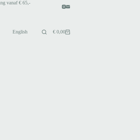
ing vanaf € 65,-
English
€
0,00