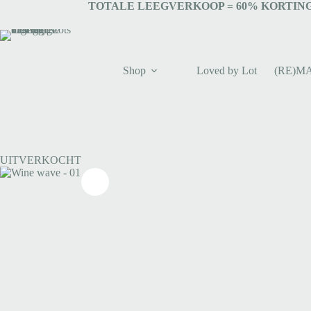
TOTALE LEEGVERKOOP = 6
0% KORTING
Shop
Loved by Lot
(RE)M
UITVERKOCHT