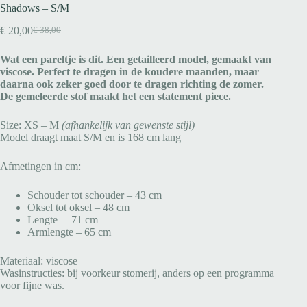
Shadows – S/M
€
20,00
€
38,00
Wat een pareltje is dit. Een getailleerd model, gemaakt van
viscose. Perfect te dragen in de koudere maanden, maar
daarna ook zeker goed door te dragen richting de zomer.
De gemeleerde stof maakt het een statement piece.
Size: XS – M
(afhankelijk van gewenste stijl)
Model draagt maat S/M en is 168 cm lang
Afmetingen in cm:
Schouder tot schouder – 43 cm
Oksel tot oksel – 48 cm
Lengte – 71 cm
Armlengte – 65 cm
Materiaal: viscose
Wasinstructies: bij voorkeur stomerij, anders op een programma
voor fijne was.