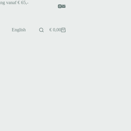
ing vanaf € 65,-
English
€
0,00