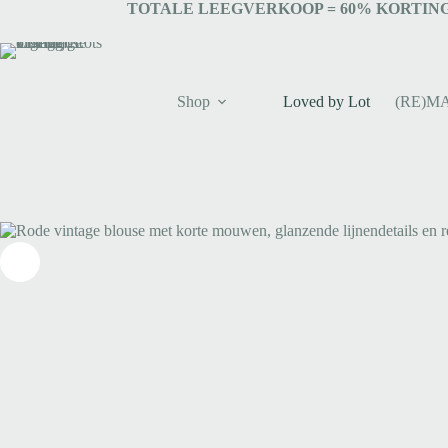
TOTALE LEEGVERKOOP = 6
0% KORTING
Shop
Loved by Lot
(RE)M