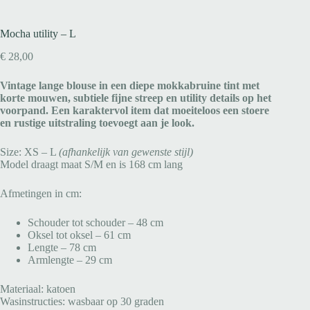
Mocha utility – L
€
28,00
Vintage lange blouse in een diepe mokkabruine tint met
korte mouwen, subtiele fijne streep en utility details op het
voorpand. Een karaktervol item dat moeiteloos een stoere
en rustige uitstraling toevoegt aan je look.
Size: XS – L
(afhankelijk van gewenste stijl)
Model draagt maat S/M en is 168 cm lang
Afmetingen in cm:
Schouder tot schouder – 48 cm
Oksel tot oksel – 61 cm
Lengte – 78 cm
Armlengte – 29 cm
Materiaal: katoen
Wasinstructies: wasbaar op 30 graden