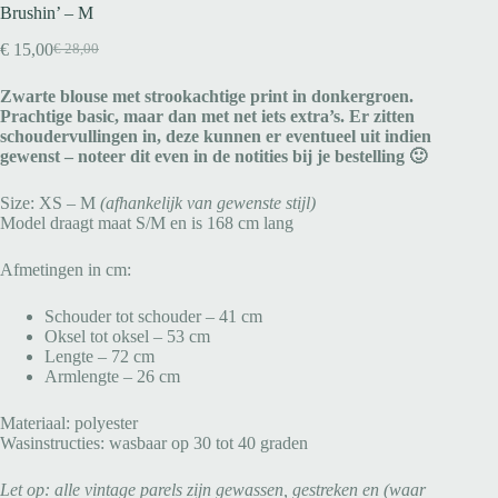
Brushin’ – M
€
15,00
€
28,00
Zwarte blouse met strookachtige print in donkergroen.
Prachtige basic, maar dan met net iets extra’s. Er zitten
schoudervullingen in, deze kunnen er eventueel uit indien
gewenst – noteer dit even in de notities bij je bestelling 🙂
Size: XS – M
(afhankelijk van gewenste stijl)
Model draagt maat S/M en is 168 cm lang
Afmetingen in cm:
Schouder tot schouder – 41 cm
Oksel tot oksel – 53 cm
Lengte – 72 cm
Armlengte – 26 cm
Materiaal: polyester
Wasinstructies: wasbaar op 30 tot 40 graden
Let op: alle vintage parels zijn gewassen, gestreken en (waar