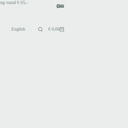
ing vanaf € 65,-
English
€
0,00
Winkelwagen