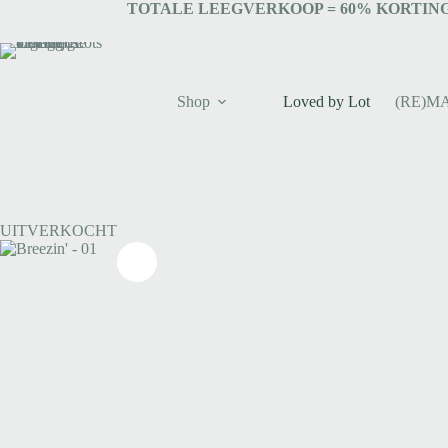
Ga
TOTALE LEEGVERKOOP = 6
0% KORTING
naar
de
inhoud
Shop
Loved by Lot
(RE)M
UITVERKOCHT