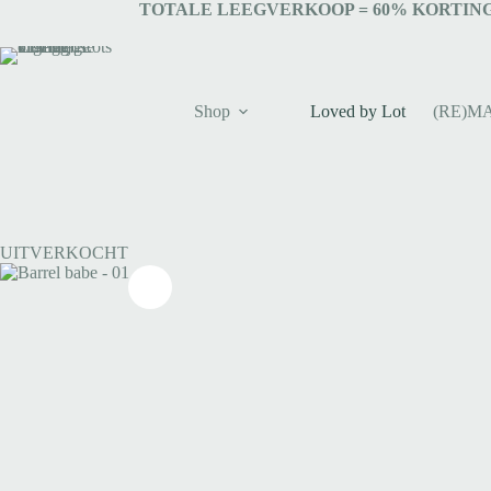
TOTALE LEEGVERKOOP = 6
0% KORTING
Shop
Loved by Lot
(RE)M
UITVERKOCHT