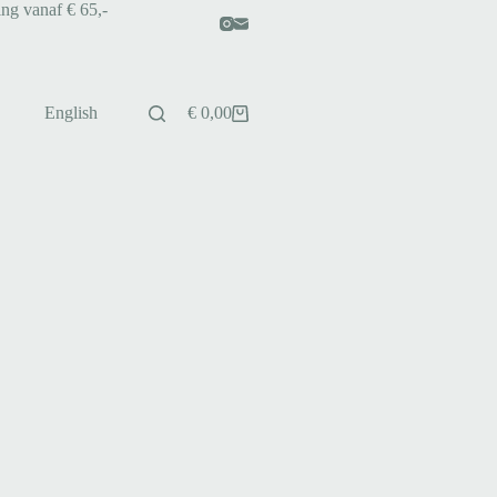
ing vanaf € 65,-
English
€
0,00